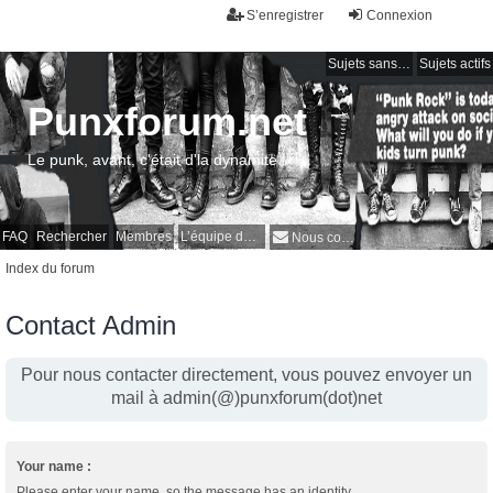
S’enregistrer
Connexion
Sujets sans réponse
Sujets actifs
Punxforum.net
Le punk, avant, c'était d'la dynamite !
FAQ
Rechercher
Membres
L’équipe du forum
Nous contacter
Index du forum
Contact Admin
Pour nous contacter directement, vous pouvez envoyer un
mail à admin(@)punxforum(dot)net
Your name :
Please enter your name, so the message has an identity.