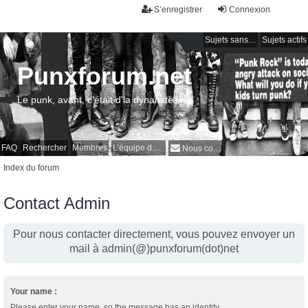
S’enregistrer
Connexion
Sujets sans réponse
Sujets actifs
Punxforum.net
Le punk, avant, c'était d'la dynamite !
FAQ
Rechercher
Membres
L’équipe du forum
Nous contacter
Index du forum
Contact Admin
Pour nous contacter directement, vous pouvez envoyer un
mail à admin(@)punxforum(dot)net
Your name :
Please enter your name, so the message has an identity.