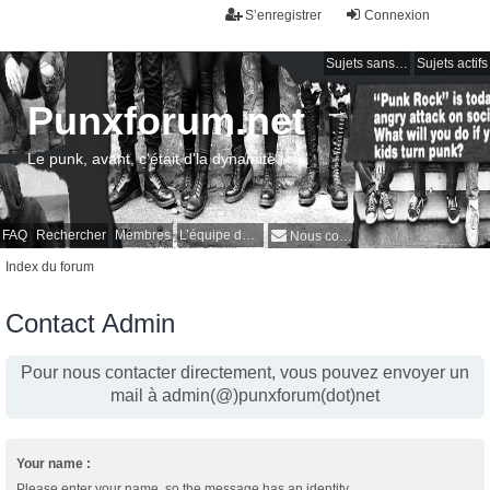
S’enregistrer
Connexion
Sujets sans réponse
Sujets actifs
Punxforum.net
Le punk, avant, c'était d'la dynamite !
FAQ
Rechercher
Membres
L’équipe du forum
Nous contacter
Index du forum
Contact Admin
Pour nous contacter directement, vous pouvez envoyer un
mail à admin(@)punxforum(dot)net
Your name :
Please enter your name, so the message has an identity.