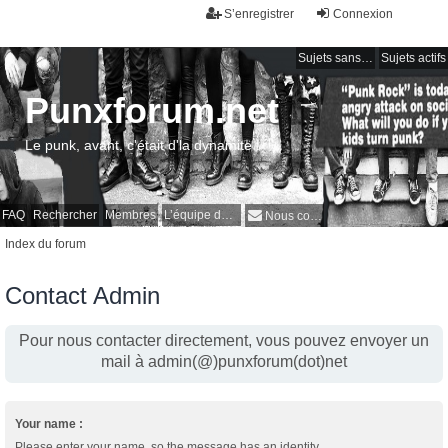
S’enregistrer
Connexion
Sujets sans réponse
Sujets actifs
Punxforum.net
Le punk, avant, c'était d'la dynamite !
FAQ
Rechercher
Membres
L’équipe du forum
Nous contacter
Index du forum
Contact Admin
Pour nous contacter directement, vous pouvez envoyer un
mail à admin(@)punxforum(dot)net
Your name :
Please enter your name, so the message has an identity.