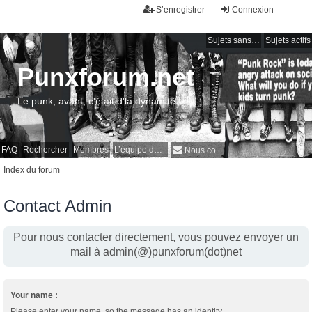
S’enregistrer
Connexion
Sujets sans réponse
Sujets actifs
Punxforum.net
Le punk, avant, c'était d'la dynamite !
FAQ
Rechercher
Membres
L’équipe du forum
Nous contacter
Index du forum
Contact Admin
Pour nous contacter directement, vous pouvez envoyer un
mail à admin(@)punxforum(dot)net
Your name :
Please enter your name, so the message has an identity.