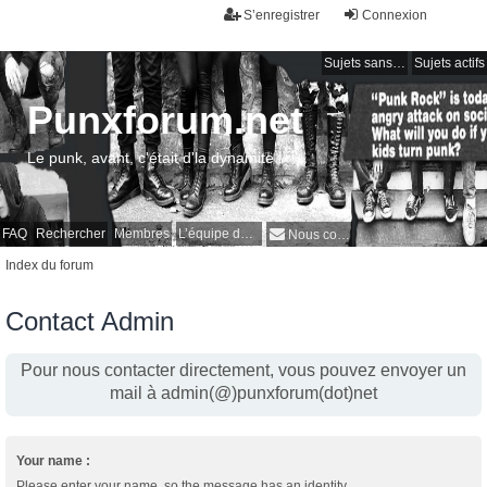
S’enregistrer
Connexion
Sujets sans réponse
Sujets actifs
Punxforum.net
Le punk, avant, c'était d'la dynamite !
FAQ
Rechercher
Membres
L’équipe du forum
Nous contacter
Index du forum
Contact Admin
Pour nous contacter directement, vous pouvez envoyer un
mail à admin(@)punxforum(dot)net
Your name :
Please enter your name, so the message has an identity.