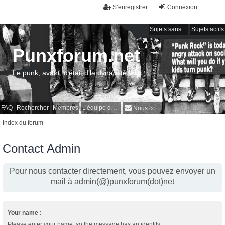
S’enregistrer
Connexion
Sujets sans réponse
Sujets actifs
Punxforum.net
Le punk, avant, c'était d'la dynamite !
FAQ
Rechercher
Membres
L’équipe du forum
Nous contacter
Index du forum
Contact Admin
Pour nous contacter directement, vous pouvez envoyer un
mail à admin(@)punxforum(dot)net
Your name :
Please enter your name, so the message has an identity.