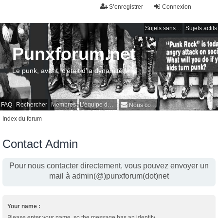
S’enregistrer
Connexion
Sujets sans réponse
Sujets actifs
Punxforum.net
Le punk, avant, c'était d'la dynamite !
FAQ
Rechercher
Membres
L’équipe du forum
Nous contacter
Index du forum
Contact Admin
Pour nous contacter directement, vous pouvez envoyer un
mail à admin(@)punxforum(dot)net
Your name :
Please enter your name, so the message has an identity.