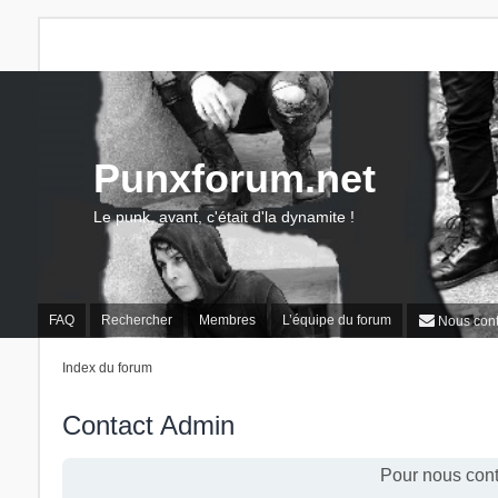
Punxforum.net
Le punk, avant, c'était d'la dynamite !
FAQ
Rechercher
Membres
L’équipe du forum
Nous cont
Index du forum
Contact Admin
Pour nous cont