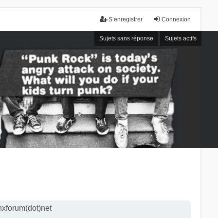
S’enregistrer
Connexion
Sujets sans réponse
Sujets actifs
nxforum(dot)net