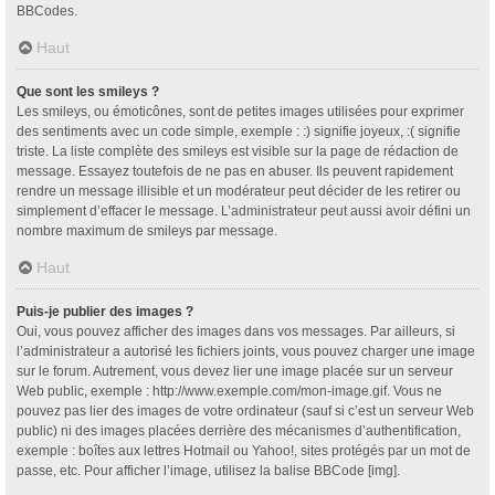
BBCodes.
Haut
Que sont les smileys ?
Les smileys, ou émoticônes, sont de petites images utilisées pour exprimer
des sentiments avec un code simple, exemple : :) signifie joyeux, :( signifie
triste. La liste complète des smileys est visible sur la page de rédaction de
message. Essayez toutefois de ne pas en abuser. Ils peuvent rapidement
rendre un message illisible et un modérateur peut décider de les retirer ou
simplement d’effacer le message. L’administrateur peut aussi avoir défini un
nombre maximum de smileys par message.
Haut
Puis-je publier des images ?
Oui, vous pouvez afficher des images dans vos messages. Par ailleurs, si
l’administrateur a autorisé les fichiers joints, vous pouvez charger une image
sur le forum. Autrement, vous devez lier une image placée sur un serveur
Web public, exemple : http://www.exemple.com/mon-image.gif. Vous ne
pouvez pas lier des images de votre ordinateur (sauf si c’est un serveur Web
public) ni des images placées derrière des mécanismes d’authentification,
exemple : boîtes aux lettres Hotmail ou Yahoo!, sites protégés par un mot de
passe, etc. Pour afficher l’image, utilisez la balise BBCode [img].