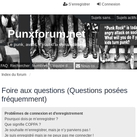
S’enregistrer
Connexion
Sujets sans réponse
Sujets actifs
Punxforum.net
Le punk, avant, c'était d'la dynamite !
FAQ
Rechercher
Membres
L’équipe du forum
Nous contacter
Index du forum
Foire aux questions (Questions posées
fréquemment)
Problèmes de connexion et d’enregistrement
Pourquoi dois-je m’enregistrer ?
Que signifie COPPA ?
Je souhaite m’enregistrer, mais je n’y parviens pas !
Je suis enregistré mais je ne peux pas me connecter !