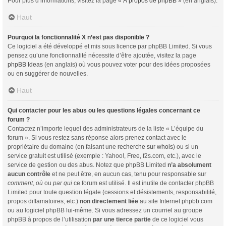
Pour plus d’informations, visitez la page «
À propos de phpBB
» (en anglais).
Haut
Pourquoi la fonctionnalité X n’est pas disponible ?
Ce logiciel a été développé et mis sous licence par phpBB Limited. Si vous
pensez qu’une fonctionnalité nécessite d’être ajoutée, visitez la page
phpBB Ideas
(en anglais) où vous pouvez voter pour des idées proposées
ou en suggérer de nouvelles.
Haut
Qui contacter pour les abus ou les questions légales concernant ce
forum ?
Contactez n’importe lequel des administrateurs de la liste « L’équipe du
forum ». Si vous restez sans réponse alors prenez contact avec le
propriétaire du domaine (en faisant une
recherche sur whois
) ou si un
service gratuit est utilisé (exemple : Yahoo!, Free, f2s.com, etc.), avec le
service de gestion ou des abus. Notez que phpBB Limited
n’a absolument
aucun contrôle
et ne peut être, en aucun cas, tenu pour responsable sur
comment
,
où
ou
par qui
ce forum est utilisé. Il est inutile de contacter phpBB
Limited pour toute question légale (cessions et désistements, responsabilité,
propos diffamatoires, etc.)
non directement liée
au site Internet phpbb.com
ou au logiciel phpBB lui-même. Si vous adressez un courriel au groupe
phpBB à propos de l’utilisation
par une tierce partie
de ce logiciel vous