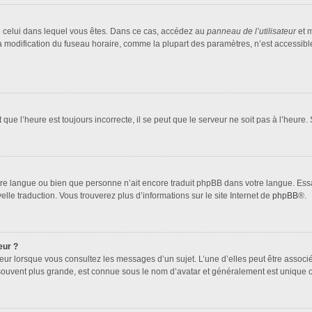
 de celui dans lequel vous êtes. Dans ce cas, accédez au
panneau de l’utilisateur
et m
la modification du fuseau horaire, comme la plupart des paramètres, n’est accessib
que l’heure est toujours incorrecte, il se peut que le serveur ne soit pas à l’heure
 votre langue ou bien que personne n’ait encore traduit phpBB dans votre langue. Es
elle traduction. Vous trouverez plus d’informations sur le site Internet de
phpBB
®.
eur ?
teur lorsque vous consultez les messages d’un sujet. L’une d’elles peut être associ
souvent plus grande, est connue sous le nom d’avatar et généralement est unique