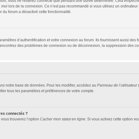
xion, vous ne resterez connecté que pendant une durée déterminée. Cela empêche que
e moi
lors de la connexion. Ce n’est pas recommandé si vous utilisez un ordinateur p
r du forum a désactivé cette fonctionnalité.
mètres d’authentification et votre connexion au forum. Ils fournissent aussi des fo
us rencontrez des problèmes de connexion ou de déconnexion, la suppression des coo
ans notre base de données. Pour les modifier, accédez au
Panneau de l’utilisateur
(
fier tous les paramètres et préférences de votre compte.
res connectés ?
 vous trouverez l’option
Cacher mon statut en ligne
. Si vous activez cette option v