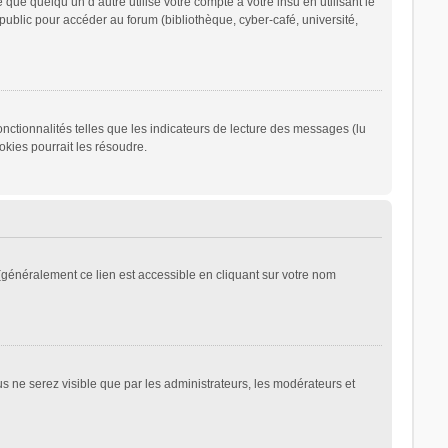
 quelqu’un d’autre utilise votre compte à votre insu en utilisant le
ublic pour accéder au forum (bibliothèque, cyber-café, université,
nctionnalités telles que les indicateurs de lecture des messages (lu
kies pourrait les résoudre.
généralement ce lien est accessible en cliquant sur votre nom
ous ne serez visible que par les administrateurs, les modérateurs et