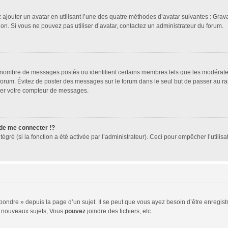
 ajouter un avatar en utilisant l’une des quatre méthodes d’avatar suivantes : Gravat
ion. Si vous ne pouvez pas utiliser d’avatar, contactez un administrateur du forum.
le nombre de messages postés ou identifient certains membres tels que les modérat
du forum. Évitez de poster des messages sur le forum dans le seul but de passer au ra
sser votre compteur de messages.
e me connecter !?
ré (si la fonction a été activée par l’administrateur). Ceci pour empêcher l’utilisati
ndre » depuis la page d’un sujet. Il se peut que vous ayez besoin d’être enregistr
 nouveaux sujets, Vous
pouvez
joindre des fichiers, etc.