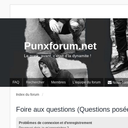
Punxforum.net
Le punk, avant, c'était d'la dynamite !
FAQ
Rechercher
Membres
L’équipe du forum
Nous cont
Index du forum
Foire aux questions (Questions pos
Problèmes de connexion et d’enregistrement