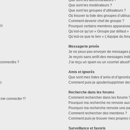
Que sont les administrateurs ?
Que sont les modérateurs ?
Que sont les groupes d’utilisateurs ?
Où trouver la liste des groupes d’utilis
Comment devenir chef de groupe ?
?!
Pourquoi certains membres apparaissen
Qu’est-ce qu’un « Groupe par défaut »
Qu’est-ce que le lien « L’équipe du for
Messagerie privée
Je ne peux pas envoyer de messages p
Je reçois sans arrêt des messages indé
connectés ?
J’ai reçu un spam ou un courriel abusi
Amis et ignorés
Que sont mes listes d’amis et d’ignorés
Comment puis-je ajouter/supprimer des 
 ?
Recherche dans les forums
Comment rechercher dans les forums 
me connecter !?
Pourquoi ma recherche ne renvoie aucu
Pourquoi ma recherche renvoie une pa
Comment rechercher des membres ?
Comment puis-je trouver mes propres 
Surveillance et favoris