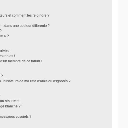
ateurs et comment les rejoindre ?
t dans une couleur différente ?
 ?
um » ?
rivés !
sirables !
f d’un membre de ce forum !
 ?
utilisateurs de ma liste d’amis ou d’ignorés ?
?
n résultat ?
ge blanche ?!
messages et sujets ?