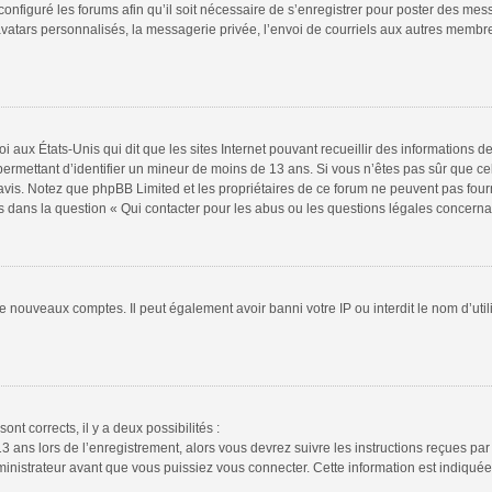
configuré les forums afin qu’il soit nécessaire de s’enregistrer pour poster des mes
atars personnalisés, la messagerie privée, l’envoi de courriels aux autres membres
i aux États-Unis qui dit que les sites Internet pouvant recueillir des informations
s permettant d’identifier un mineur de moins de 13 ans. Si vous n’êtes pas sûr que 
n avis. Notez que phpBB Limited et les propriétaires de ce forum ne peuvent pas four
s dans la question « Qui contacter pour les abus ou les questions légales concerna
de nouveaux comptes. Il peut également avoir banni votre IP ou interdit le nom d’uti
ont corrects, il y a deux possibilités :
13 ans lors de l’enregistrement, alors vous devrez suivre les instructions reçues pa
istrateur avant que vous puissiez vous connecter. Cette information est indiquée l