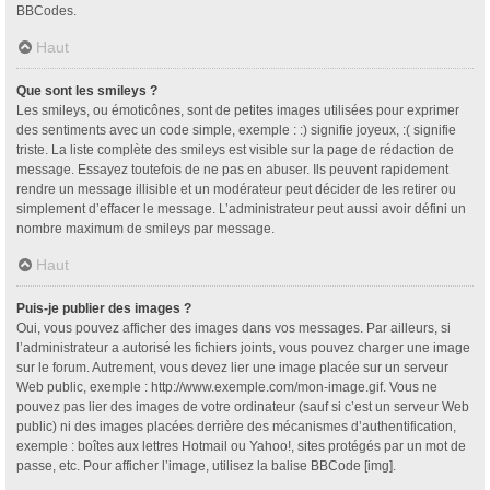
BBCodes.
Haut
Que sont les smileys ?
Les smileys, ou émoticônes, sont de petites images utilisées pour exprimer
des sentiments avec un code simple, exemple : :) signifie joyeux, :( signifie
triste. La liste complète des smileys est visible sur la page de rédaction de
message. Essayez toutefois de ne pas en abuser. Ils peuvent rapidement
rendre un message illisible et un modérateur peut décider de les retirer ou
simplement d’effacer le message. L’administrateur peut aussi avoir défini un
nombre maximum de smileys par message.
Haut
Puis-je publier des images ?
Oui, vous pouvez afficher des images dans vos messages. Par ailleurs, si
l’administrateur a autorisé les fichiers joints, vous pouvez charger une image
sur le forum. Autrement, vous devez lier une image placée sur un serveur
Web public, exemple : http://www.exemple.com/mon-image.gif. Vous ne
pouvez pas lier des images de votre ordinateur (sauf si c’est un serveur Web
public) ni des images placées derrière des mécanismes d’authentification,
exemple : boîtes aux lettres Hotmail ou Yahoo!, sites protégés par un mot de
passe, etc. Pour afficher l’image, utilisez la balise BBCode [img].