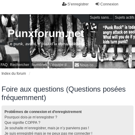
S’enregistrer
Connexion
Sujets sans réponse
Sujets actifs
Punxforum.net
Le punk, avant, c'était d'la dynamite !
FAQ
Rechercher
Membres
L’équipe du forum
Nous contacter
Index du forum
Foire aux questions (Questions posées
fréquemment)
Problèmes de connexion et d’enregistrement
Pourquoi dois-je m’enregistrer ?
Que signifie COPPA ?
Je souhaite m’enregistrer, mais je n’y parviens pas !
Je suis enregistré mais je ne peux pas me connecter !