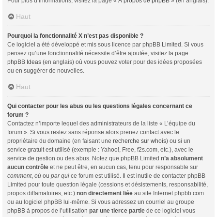
Pour plus d’informations, visitez la page «
À propos de phpBB
» (en anglais).
Haut
Pourquoi la fonctionnalité X n’est pas disponible ?
Ce logiciel a été développé et mis sous licence par phpBB Limited. Si vous
pensez qu’une fonctionnalité nécessite d’être ajoutée, visitez la page
phpBB Ideas
(en anglais) où vous pouvez voter pour des idées proposées
ou en suggérer de nouvelles.
Haut
Qui contacter pour les abus ou les questions légales concernant ce
forum ?
Contactez n’importe lequel des administrateurs de la liste « L’équipe du
forum ». Si vous restez sans réponse alors prenez contact avec le
propriétaire du domaine (en faisant une
recherche sur whois
) ou si un
service gratuit est utilisé (exemple : Yahoo!, Free, f2s.com, etc.), avec le
service de gestion ou des abus. Notez que phpBB Limited
n’a absolument
aucun contrôle
et ne peut être, en aucun cas, tenu pour responsable sur
comment
,
où
ou
par qui
ce forum est utilisé. Il est inutile de contacter phpBB
Limited pour toute question légale (cessions et désistements, responsabilité,
propos diffamatoires, etc.)
non directement liée
au site Internet phpbb.com
ou au logiciel phpBB lui-même. Si vous adressez un courriel au groupe
phpBB à propos de l’utilisation
par une tierce partie
de ce logiciel vous