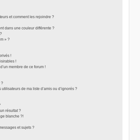
ateurs et comment les rejoindre ?
t dans une couleur différente ?
 ?
um » ?
rivés !
sirables !
f d’un membre de ce forum !
 ?
utilisateurs de ma liste d’amis ou d’ignorés ?
?
n résultat ?
ge blanche ?!
messages et sujets ?