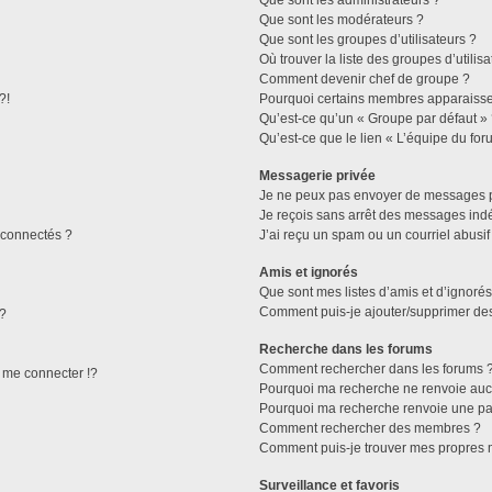
Que sont les administrateurs ?
Que sont les modérateurs ?
Que sont les groupes d’utilisateurs ?
Où trouver la liste des groupes d’utilis
Comment devenir chef de groupe ?
?!
Pourquoi certains membres apparaissen
Qu’est-ce qu’un « Groupe par défaut »
Qu’est-ce que le lien « L’équipe du for
Messagerie privée
Je ne peux pas envoyer de messages p
Je reçois sans arrêt des messages indé
connectés ?
J’ai reçu un spam ou un courriel abusi
Amis et ignorés
Que sont mes listes d’amis et d’ignorés
Comment puis-je ajouter/supprimer des 
 ?
Recherche dans les forums
Comment rechercher dans les forums 
me connecter !?
Pourquoi ma recherche ne renvoie aucu
Pourquoi ma recherche renvoie une pa
Comment rechercher des membres ?
Comment puis-je trouver mes propres 
Surveillance et favoris