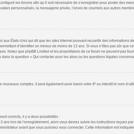
configuré les forums afin qu’il soit nécessaire de s’enregistrer pour poster des mes
atars personnalisés, la messagerie privée, l’envoi de courriels aux autres membres
i aux États-Unis qui dit que les sites Internet pouvant recueillir des informations
s permettant d’identifier un mineur de moins de 13 ans. Si vous n’êtes pas sûr que 
n avis. Notez que phpBB Limited et les propriétaires de ce forum ne peuvent pas four
s dans la question « Qui contacter pour les abus ou les questions légales concerna
de nouveaux comptes. Il peut également avoir banni votre IP ou interdit le nom d’uti
ont corrects, il y a deux possibilités :
13 ans lors de l’enregistrement, alors vous devrez suivre les instructions reçues pa
istrateur avant que vous puissiez vous connecter. Cette information est indiquée l