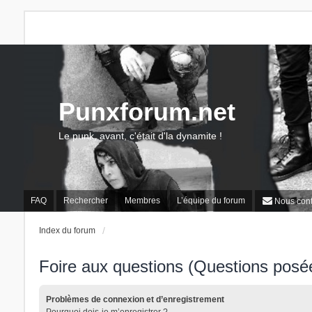
Punxforum.net
Le punk, avant, c'était d'la dynamite !
FAQ
Rechercher
Membres
L’équipe du forum
Nous cont
Index du forum
Foire aux questions (Questions pos
Problèmes de connexion et d’enregistrement