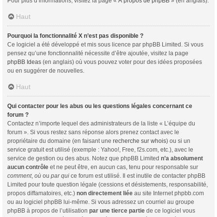
Pour plus d’informations, visitez la page «
À propos de phpBB
» (en anglais).
Haut
Pourquoi la fonctionnalité X n’est pas disponible ?
Ce logiciel a été développé et mis sous licence par phpBB Limited. Si vous
pensez qu’une fonctionnalité nécessite d’être ajoutée, visitez la page
phpBB Ideas
(en anglais) où vous pouvez voter pour des idées proposées
ou en suggérer de nouvelles.
Haut
Qui contacter pour les abus ou les questions légales concernant ce
forum ?
Contactez n’importe lequel des administrateurs de la liste « L’équipe du
forum ». Si vous restez sans réponse alors prenez contact avec le
propriétaire du domaine (en faisant une
recherche sur whois
) ou si un
service gratuit est utilisé (exemple : Yahoo!, Free, f2s.com, etc.), avec le
service de gestion ou des abus. Notez que phpBB Limited
n’a absolument
aucun contrôle
et ne peut être, en aucun cas, tenu pour responsable sur
comment
,
où
ou
par qui
ce forum est utilisé. Il est inutile de contacter phpBB
Limited pour toute question légale (cessions et désistements, responsabilité,
propos diffamatoires, etc.)
non directement liée
au site Internet phpbb.com
ou au logiciel phpBB lui-même. Si vous adressez un courriel au groupe
phpBB à propos de l’utilisation
par une tierce partie
de ce logiciel vous