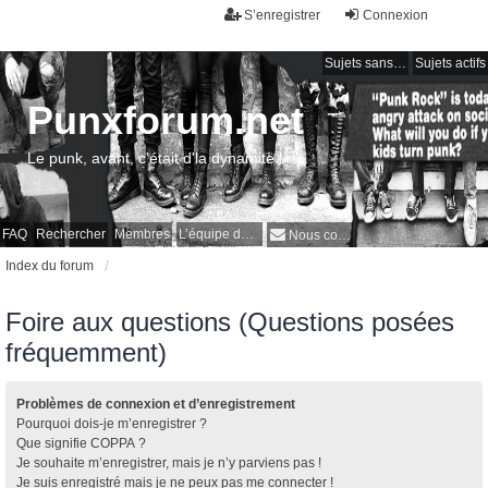
S’enregistrer
Connexion
Sujets sans réponse
Sujets actifs
Punxforum.net
Le punk, avant, c'était d'la dynamite !
FAQ
Rechercher
Membres
L’équipe du forum
Nous contacter
Index du forum
Foire aux questions (Questions posées
fréquemment)
Problèmes de connexion et d’enregistrement
Pourquoi dois-je m’enregistrer ?
Que signifie COPPA ?
Je souhaite m’enregistrer, mais je n’y parviens pas !
Je suis enregistré mais je ne peux pas me connecter !