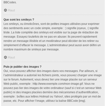
BBCodes.
Haut
Que sont les smileys ?
Les smileys, ou émoticônes, sont de petites images utilisées pour exprimer
des sentiments avec un code simple, exemple : :) signifie joyeux, :( signifie
triste. La liste complète des smileys est visible sur la page de rédaction de
message. Essayez toutefois de ne pas en abuser. Ils peuvent rapidement
rendre un message illisible et un modérateur peut décider de les retirer ou
simplement d’effacer le message. L’administrateur peut aussi avoir défini un
nombre maximum de smileys par message.
Haut
Puis-je publier des images ?
Oui, vous pouvez afficher des images dans vos messages. Par ailleurs, si
l’administrateur a autorisé les fichiers joints, vous pouvez charger une image
sur le forum. Autrement, vous devez lier une image placée sur un serveur
Web public, exemple : http://www.exemple.com/mon-image.gif. Vous ne
pouvez pas lier des images de votre ordinateur (sauf si c’est un serveur Web
public) ni des images placées derrière des mécanismes d’authentification,
exemple : boîtes aux lettres Hotmail ou Yahoo!, sites protégés par un mot de
passe, etc. Pour afficher l’image, utilisez la balise BBCode [img].