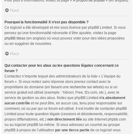
Pour plus d’informations, visitez la page «
À propos de phpBB
» (en anglais).
Haut
Pourquoi la fonctionnalité X n’est pas disponible ?
Ce logiciel a été développé et mis sous licence par phpBB Limited. Si vous
pensez qu’une fonctionnalité nécessite d’être ajoutée, visitez la page
phpBB Ideas
(en anglais) où vous pouvez voter pour des idées proposées
ou en suggérer de nouvelles.
Haut
Qui contacter pour les abus ou les questions légales concernant ce
forum ?
Contactez n’importe lequel des administrateurs de la liste « L’équipe du
forum ». Si vous restez sans réponse alors prenez contact avec le
propriétaire du domaine (en faisant une
recherche sur whois
) ou si un
service gratuit est utilisé (exemple : Yahoo!, Free, f2s.com, etc.), avec le
service de gestion ou des abus. Notez que phpBB Limited
n’a absolument
aucun contrôle
et ne peut être, en aucun cas, tenu pour responsable sur
comment
,
où
ou
par qui
ce forum est utilisé. Il est inutile de contacter phpBB
Limited pour toute question légale (cessions et désistements, responsabilité,
propos diffamatoires, etc.)
non directement liée
au site Internet phpbb.com
ou au logiciel phpBB lui-même. Si vous adressez un courriel au groupe
phpBB à propos de l’utilisation
par une tierce partie
de ce logiciel vous