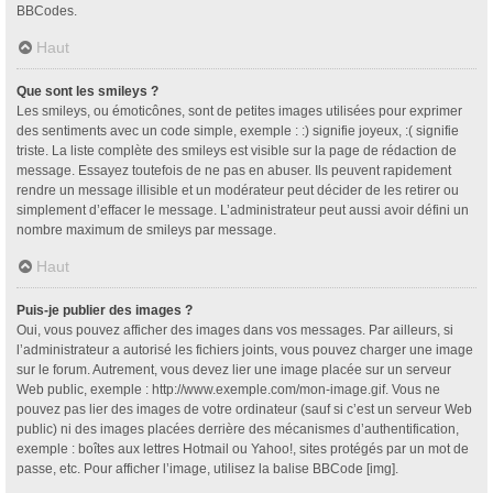
BBCodes.
Haut
Que sont les smileys ?
Les smileys, ou émoticônes, sont de petites images utilisées pour exprimer
des sentiments avec un code simple, exemple : :) signifie joyeux, :( signifie
triste. La liste complète des smileys est visible sur la page de rédaction de
message. Essayez toutefois de ne pas en abuser. Ils peuvent rapidement
rendre un message illisible et un modérateur peut décider de les retirer ou
simplement d’effacer le message. L’administrateur peut aussi avoir défini un
nombre maximum de smileys par message.
Haut
Puis-je publier des images ?
Oui, vous pouvez afficher des images dans vos messages. Par ailleurs, si
l’administrateur a autorisé les fichiers joints, vous pouvez charger une image
sur le forum. Autrement, vous devez lier une image placée sur un serveur
Web public, exemple : http://www.exemple.com/mon-image.gif. Vous ne
pouvez pas lier des images de votre ordinateur (sauf si c’est un serveur Web
public) ni des images placées derrière des mécanismes d’authentification,
exemple : boîtes aux lettres Hotmail ou Yahoo!, sites protégés par un mot de
passe, etc. Pour afficher l’image, utilisez la balise BBCode [img].