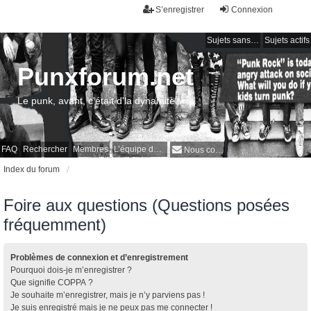
S’enregistrer
Connexion
Sujets sans réponse
Sujets actifs
Punxforum.net
Le punk, avant, c'était d'la dynamite !
FAQ
Rechercher
Membres
L’équipe du forum
Nous contacter
Index du forum
Foire aux questions (Questions posées
fréquemment)
Problèmes de connexion et d’enregistrement
Pourquoi dois-je m’enregistrer ?
Que signifie COPPA ?
Je souhaite m’enregistrer, mais je n’y parviens pas !
Je suis enregistré mais je ne peux pas me connecter !