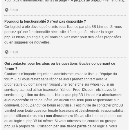
Pour plus d’informations, visitez la page «
À propos de phpBB
» (en anglais).
Haut
Pourquoi la fonctionnalité X n’est pas disponible ?
Ce logiciel a été développé et mis sous licence par phpBB Limited. Si vous
pensez qu’une fonctionnalité nécessite d’être ajoutée, visitez la page
phpBB Ideas
(en anglais) où vous pouvez voter pour des idées proposées
ou en suggérer de nouvelles.
Haut
Qui contacter pour les abus ou les questions légales concernant ce
forum ?
Contactez n’importe lequel des administrateurs de la liste « L’équipe du
forum ». Si vous restez sans réponse alors prenez contact avec le
propriétaire du domaine (en faisant une
recherche sur whois
) ou si un
service gratuit est utilisé (exemple : Yahoo!, Free, f2s.com, etc.), avec le
service de gestion ou des abus. Notez que phpBB Limited
n’a absolument
aucun contrôle
et ne peut être, en aucun cas, tenu pour responsable sur
comment
,
où
ou
par qui
ce forum est utilisé. Il est inutile de contacter phpBB
Limited pour toute question légale (cessions et désistements, responsabilité,
propos diffamatoires, etc.)
non directement liée
au site Internet phpbb.com
ou au logiciel phpBB lui-même. Si vous adressez un courriel au groupe
phpBB à propos de l’utilisation
par une tierce partie
de ce logiciel vous