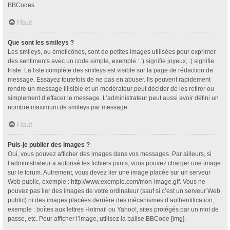
BBCodes.
Haut
Que sont les smileys ?
Les smileys, ou émoticônes, sont de petites images utilisées pour exprimer
des sentiments avec un code simple, exemple : :) signifie joyeux, :( signifie
triste. La liste complète des smileys est visible sur la page de rédaction de
message. Essayez toutefois de ne pas en abuser. Ils peuvent rapidement
rendre un message illisible et un modérateur peut décider de les retirer ou
simplement d’effacer le message. L’administrateur peut aussi avoir défini un
nombre maximum de smileys par message.
Haut
Puis-je publier des images ?
Oui, vous pouvez afficher des images dans vos messages. Par ailleurs, si
l’administrateur a autorisé les fichiers joints, vous pouvez charger une image
sur le forum. Autrement, vous devez lier une image placée sur un serveur
Web public, exemple : http://www.exemple.com/mon-image.gif. Vous ne
pouvez pas lier des images de votre ordinateur (sauf si c’est un serveur Web
public) ni des images placées derrière des mécanismes d’authentification,
exemple : boîtes aux lettres Hotmail ou Yahoo!, sites protégés par un mot de
passe, etc. Pour afficher l’image, utilisez la balise BBCode [img].