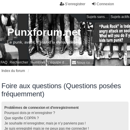
S’enregistrer
Connexion
Sujets sans réponse
Sujets actifs
Punxforum.net
Le punk, avant, c'était d'la dynamite !
FAQ
Rechercher
Membres
L’équipe du forum
Nous contacter
Index du forum
Foire aux questions (Questions posées
fréquemment)
Problèmes de connexion et d’enregistrement
Pourquoi dois-je m’enregistrer ?
Que signifie COPPA ?
Je souhaite m’enregistrer, mais je n’y parviens pas !
Je suis enregistré mais je ne peux pas me connecter !