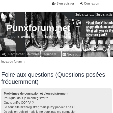
S’enregistrer
Connexion
Sujets sans réponse
Sujets actifs
Punxforum.net
Le punk, avant, c'était d'la dynamite !
FAQ
Rechercher
Membres
L’équipe du forum
Nous contacter
Index du forum
Foire aux questions (Questions posées
fréquemment)
Problèmes de connexion et d’enregistrement
Pourquoi dois-je m’enregistrer ?
Que signifie COPPA ?
Je souhaite m’enregistrer, mais je n’y parviens pas !
Je suis enregistré mais je ne peux pas me connecter !