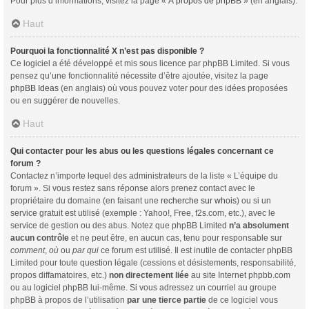
Pour plus d’informations, visitez la page «
À propos de phpBB
» (en anglais).
Haut
Pourquoi la fonctionnalité X n’est pas disponible ?
Ce logiciel a été développé et mis sous licence par phpBB Limited. Si vous
pensez qu’une fonctionnalité nécessite d’être ajoutée, visitez la page
phpBB Ideas
(en anglais) où vous pouvez voter pour des idées proposées
ou en suggérer de nouvelles.
Haut
Qui contacter pour les abus ou les questions légales concernant ce
forum ?
Contactez n’importe lequel des administrateurs de la liste « L’équipe du
forum ». Si vous restez sans réponse alors prenez contact avec le
propriétaire du domaine (en faisant une
recherche sur whois
) ou si un
service gratuit est utilisé (exemple : Yahoo!, Free, f2s.com, etc.), avec le
service de gestion ou des abus. Notez que phpBB Limited
n’a absolument
aucun contrôle
et ne peut être, en aucun cas, tenu pour responsable sur
comment
,
où
ou
par qui
ce forum est utilisé. Il est inutile de contacter phpBB
Limited pour toute question légale (cessions et désistements, responsabilité,
propos diffamatoires, etc.)
non directement liée
au site Internet phpbb.com
ou au logiciel phpBB lui-même. Si vous adressez un courriel au groupe
phpBB à propos de l’utilisation
par une tierce partie
de ce logiciel vous