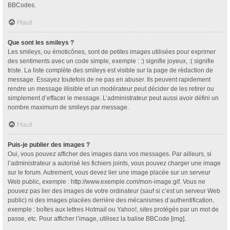
BBCodes.
Haut
Que sont les smileys ?
Les smileys, ou émoticônes, sont de petites images utilisées pour exprimer
des sentiments avec un code simple, exemple : :) signifie joyeux, :( signifie
triste. La liste complète des smileys est visible sur la page de rédaction de
message. Essayez toutefois de ne pas en abuser. Ils peuvent rapidement
rendre un message illisible et un modérateur peut décider de les retirer ou
simplement d’effacer le message. L’administrateur peut aussi avoir défini un
nombre maximum de smileys par message.
Haut
Puis-je publier des images ?
Oui, vous pouvez afficher des images dans vos messages. Par ailleurs, si
l’administrateur a autorisé les fichiers joints, vous pouvez charger une image
sur le forum. Autrement, vous devez lier une image placée sur un serveur
Web public, exemple : http://www.exemple.com/mon-image.gif. Vous ne
pouvez pas lier des images de votre ordinateur (sauf si c’est un serveur Web
public) ni des images placées derrière des mécanismes d’authentification,
exemple : boîtes aux lettres Hotmail ou Yahoo!, sites protégés par un mot de
passe, etc. Pour afficher l’image, utilisez la balise BBCode [img].