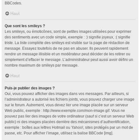
BBCodes.
Haut
Que sont les smileys ?
Les smileys, ou émoticônes, sont de petites images utilisées pour exprimer
des sentiments avec un code simple, exemple : :) signifie joyeux, :( signifie
triste. La liste complète des smileys est visible sur la page de rédaction de
message. Essayez toutefois de ne pas en abuser. Ils peuvent rapidement
rendre un message illisible et un modérateur peut décider de les retirer ou
simplement d’effacer le message. L’administrateur peut aussi avoir défini un
nombre maximum de smileys par message.
Haut
Puis-je publier des images ?
Oui, vous pouvez afficher des images dans vos messages. Par ailleurs, si
l’administrateur a autorisé les fichiers joints, vous pouvez charger une image
sur le forum. Autrement, vous devez lier une image placée sur un serveur
Web public, exemple : http://www.exemple.com/mon-image.gif. Vous ne
pouvez pas lier des images de votre ordinateur (sauf si c’est un serveur Web
public) ni des images placées derrière des mécanismes d’authentification,
exemple : boîtes aux lettres Hotmail ou Yahoo!, sites protégés par un mot de
passe, etc. Pour afficher l’image, utilisez la balise BBCode [img].