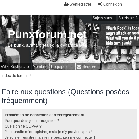
S’enregistrer
Connexion
Sujets sans réponse
Sujets actifs
Punxforum.net
Le punk, avant, c'était d'la dynamite !
FAQ
Rechercher
Membres
L’équipe du forum
Nous contacter
Index du forum
Foire aux questions (Questions posées
fréquemment)
Problèmes de connexion et d’enregistrement
Pourquoi dois-je m’enregistrer ?
Que signifie COPPA ?
Je souhaite m’enregistrer, mais je n’y parviens pas !
Je suis enregistré mais je ne peux pas me connecter !