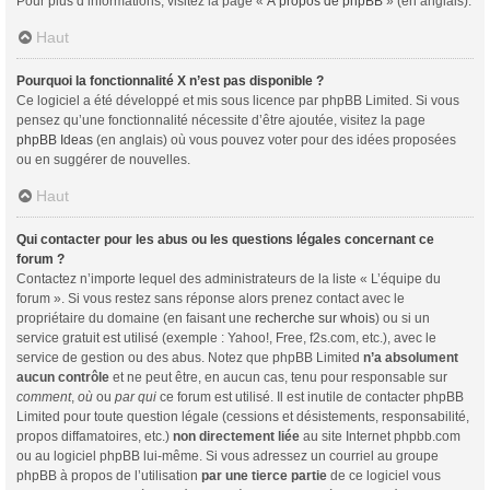
Pour plus d’informations, visitez la page «
À propos de phpBB
» (en anglais).
Haut
Pourquoi la fonctionnalité X n’est pas disponible ?
Ce logiciel a été développé et mis sous licence par phpBB Limited. Si vous
pensez qu’une fonctionnalité nécessite d’être ajoutée, visitez la page
phpBB Ideas
(en anglais) où vous pouvez voter pour des idées proposées
ou en suggérer de nouvelles.
Haut
Qui contacter pour les abus ou les questions légales concernant ce
forum ?
Contactez n’importe lequel des administrateurs de la liste « L’équipe du
forum ». Si vous restez sans réponse alors prenez contact avec le
propriétaire du domaine (en faisant une
recherche sur whois
) ou si un
service gratuit est utilisé (exemple : Yahoo!, Free, f2s.com, etc.), avec le
service de gestion ou des abus. Notez que phpBB Limited
n’a absolument
aucun contrôle
et ne peut être, en aucun cas, tenu pour responsable sur
comment
,
où
ou
par qui
ce forum est utilisé. Il est inutile de contacter phpBB
Limited pour toute question légale (cessions et désistements, responsabilité,
propos diffamatoires, etc.)
non directement liée
au site Internet phpbb.com
ou au logiciel phpBB lui-même. Si vous adressez un courriel au groupe
phpBB à propos de l’utilisation
par une tierce partie
de ce logiciel vous