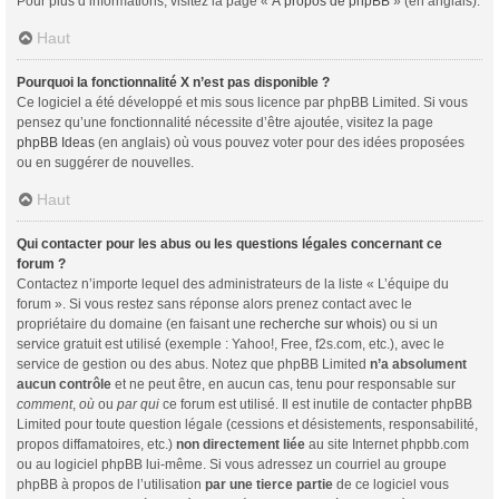
Pour plus d’informations, visitez la page «
À propos de phpBB
» (en anglais).
Haut
Pourquoi la fonctionnalité X n’est pas disponible ?
Ce logiciel a été développé et mis sous licence par phpBB Limited. Si vous
pensez qu’une fonctionnalité nécessite d’être ajoutée, visitez la page
phpBB Ideas
(en anglais) où vous pouvez voter pour des idées proposées
ou en suggérer de nouvelles.
Haut
Qui contacter pour les abus ou les questions légales concernant ce
forum ?
Contactez n’importe lequel des administrateurs de la liste « L’équipe du
forum ». Si vous restez sans réponse alors prenez contact avec le
propriétaire du domaine (en faisant une
recherche sur whois
) ou si un
service gratuit est utilisé (exemple : Yahoo!, Free, f2s.com, etc.), avec le
service de gestion ou des abus. Notez que phpBB Limited
n’a absolument
aucun contrôle
et ne peut être, en aucun cas, tenu pour responsable sur
comment
,
où
ou
par qui
ce forum est utilisé. Il est inutile de contacter phpBB
Limited pour toute question légale (cessions et désistements, responsabilité,
propos diffamatoires, etc.)
non directement liée
au site Internet phpbb.com
ou au logiciel phpBB lui-même. Si vous adressez un courriel au groupe
phpBB à propos de l’utilisation
par une tierce partie
de ce logiciel vous