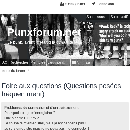
S’enregistrer
Connexion
Sujets sans réponse
Sujets actifs
Punxforum.net
Le punk, avant, c'était d'la dynamite !
FAQ
Rechercher
Membres
L’équipe du forum
Nous contacter
Index du forum
Foire aux questions (Questions posées
fréquemment)
Problèmes de connexion et d’enregistrement
Pourquoi dois-je m’enregistrer ?
Que signifie COPPA ?
Je souhaite m’enregistrer, mais je n’y parviens pas !
Je suis enregistré mais je ne peux pas me connecter !