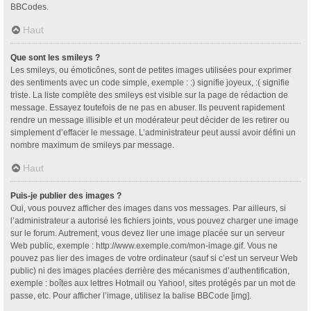
BBCodes.
Haut
Que sont les smileys ?
Les smileys, ou émoticônes, sont de petites images utilisées pour exprimer
des sentiments avec un code simple, exemple : :) signifie joyeux, :( signifie
triste. La liste complète des smileys est visible sur la page de rédaction de
message. Essayez toutefois de ne pas en abuser. Ils peuvent rapidement
rendre un message illisible et un modérateur peut décider de les retirer ou
simplement d’effacer le message. L’administrateur peut aussi avoir défini un
nombre maximum de smileys par message.
Haut
Puis-je publier des images ?
Oui, vous pouvez afficher des images dans vos messages. Par ailleurs, si
l’administrateur a autorisé les fichiers joints, vous pouvez charger une image
sur le forum. Autrement, vous devez lier une image placée sur un serveur
Web public, exemple : http://www.exemple.com/mon-image.gif. Vous ne
pouvez pas lier des images de votre ordinateur (sauf si c’est un serveur Web
public) ni des images placées derrière des mécanismes d’authentification,
exemple : boîtes aux lettres Hotmail ou Yahoo!, sites protégés par un mot de
passe, etc. Pour afficher l’image, utilisez la balise BBCode [img].