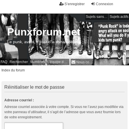
S’enregistrer
Connexion
Sujets sans réponse
Sujets actifs
Punxforum.net
Le punk, avant, c'était d'la dynamite !
FAQ
Rechercher
Membres
L’équipe du forum
Nous contacter
Index du forum
Réinitialiser le mot de passse
Adresse courriel :
Adresse courriel associée à votre compte. Si vous ne l’avez pas modifiée via
votre panneau d’utilisateur, il s’agit de l’adresse que vous avez fournie lors
de votre enregistrement.