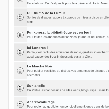
Facedebouc. On n'est pas là pour leur générer du trafic. Merci.
Du Bruit & de la Fureur
Sorties de disques, appels à coprods ou mises à dispo en té
aime.
Punkpress, la bibliothèque est en feu !
Pour toutes les annonces de fanzines, journaux, bd, comics, bouq
Ici Londres !
Par là, c'est l'actu des émissions de radio, qu'elles soient he
aussi causer des trucs intéressants vus à la télé...
Le Marché Noir
Pour publier vos listes de distros, vos annonces de disques d'o
alternatifs...
Sur la toile
On s'refile les bonnes urls de sites webs, blogs, clips... mais 
Anarkovoiturage
Pour rouler, au quotidien ou ponctuellement, entre gens de b