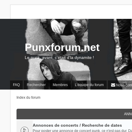
Punxforum.net
Le punk, avant, c'était d'la dynamite !
FAQ
Rechercher
Membres
L’équipe du forum
Nous cont
Index du forum
ANN
Annonces de concerts / Recherche de dates
Pour poster une annonce de concert punk, ce n'est pas dur. Dans 