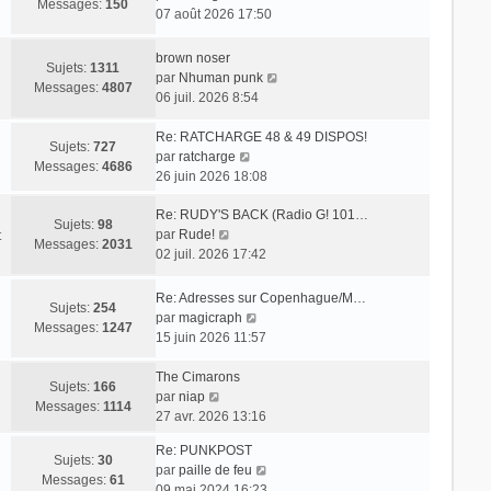
Messages:
150
o
07 août 2026 17:50
i
r
brown noser
Sujets:
1311
l
V
par
Nhuman punk
Messages:
4807
e
o
06 juil. 2026 8:54
d
i
e
r
Re: RATCHARGE 48 & 49 DISPOS!
Sujets:
727
r
V
l
par
ratcharge
Messages:
4686
n
o
e
26 juin 2026 18:08
i
i
d
e
Re: RUDY'S BACK (Radio G! 101…
r
e
Sujets:
98
r
V
par
Rude!
l
r
t
Messages:
2031
m
o
02 juil. 2026 17:42
e
n
e
i
d
i
s
r
e
e
Re: Adresses sur Copenhague/M…
Sujets:
254
s
l
r
r
V
par
magicraph
Messages:
1247
a
e
n
m
o
15 juin 2026 11:57
g
d
i
e
i
e
e
e
s
r
The Cimarons
Sujets:
166
r
r
s
V
l
par
niap
Messages:
1114
n
m
a
o
e
27 avr. 2026 13:16
i
e
g
i
d
Re: PUNKPOST
e
s
e
r
e
Sujets:
30
V
par
paille de feu
r
s
l
r
Messages:
61
o
09 mai 2024 16:23
m