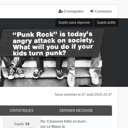
S’enregistrer
Connexion
Sujets sans réponse
Sujets actifs
Nous sommes le 07 août 2026 22:47
STATISTIQUES
DERNIER MESSAGE
Re: Cleancore Killer en tourn…
Sujets:
58
V
par
Le Migou