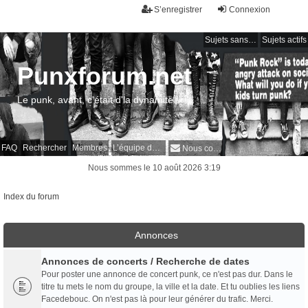
S’enregistrer
Connexion
Sujets sans réponse
Sujets actifs
Punxforum.net
Le punk, avant, c'était d'la dynamite !
FAQ
Rechercher
Membres
L’équipe du forum
Nous contacter
Nous sommes le 10 août 2026 3:19
Index du forum
Annonces
Annonces de concerts / Recherche de dates
Pour poster une annonce de concert punk, ce n'est pas dur. Dans le
titre tu mets le nom du groupe, la ville et la date. Et tu oublies les liens
Facedebouc. On n'est pas là pour leur générer du trafic. Merci.