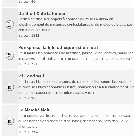
Sujets :
60
Du Bruit & de la Fureur
Sorties de disques, appels à coprods ou mises à dispo en
téléchargement de musiques contestataires et de mélodies bruyantes
comme on les aime.
Sujets :
1311
Punkpress, la bibliothèque est en feu !
Pour toutes les annonces de fanzines, journaux, bd, comics, bouquins,
interviews... bref tout ce qui a un rapport à la lecture : ca se passe ici !
Sujets :
727
Ici Londres !
Par là, c'est l'actu des émissions de radio, qu'elles soient hertziennes
ou web, les trucs chopables en live, podcast ou en téléchargement. On
peut aussi causer des trucs intéressants vus à la télé...
Sujets :
98
Le Marché Noir
Pour publier vos listes de distros, vos annonces de disques d'occase,
ou les bonnes adresses de disquaires, d'infoshops, librairies, lieux
alternatifs...
Sujets :
254