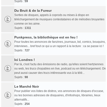
Sujets :
59
Du Bruit & de la Fureur
Sorties de disques, appels à coprods ou mises à dispo en
téléchargement de musiques contestataires et de mélodies bruyantes
comme on les aime.
Sujets :
1311
Punkpress, la bibliothèque est en feu !
Pour toutes les annonces de fanzines, journaux, bd, comics, bouquins,
interviews... bref tout ce qui a un rapport à la lecture : ca se passe ici !
Sujets :
727
Ici Londres !
Par là, c'est l'actu des émissions de radio, qu'elles soient hertziennes
ou web, les trucs chopables en live, podcast ou en téléchargement. On
peut aussi causer des trucs intéressants vus à la télé...
Sujets :
98
Le Marché Noir
Pour publier vos listes de distros, vos annonces de disques d'occase,
ou les bonnes adresses de disquaires, d'infoshops, librairies, lieux
alternatifs...
Sujets :
254