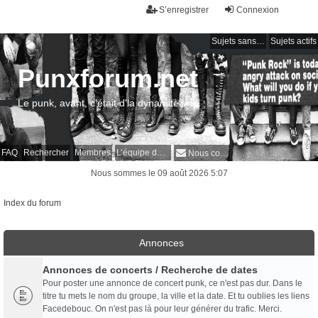
S’enregistrer
Connexion
Sujets sans réponse
Sujets actifs
Punxforum.net
Le punk, avant, c'était d'la dynamite !
FAQ
Rechercher
Membres
L’équipe du forum
Nous contacter
Nous sommes le 09 août 2026 5:07
Index du forum
Annonces
Annonces de concerts / Recherche de dates
Pour poster une annonce de concert punk, ce n'est pas dur. Dans le
titre tu mets le nom du groupe, la ville et la date. Et tu oublies les liens
Facedebouc. On n'est pas là pour leur générer du trafic. Merci.