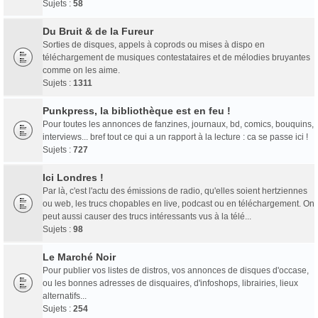
Sujets :
58
Du Bruit & de la Fureur
Sorties de disques, appels à coprods ou mises à dispo en
téléchargement de musiques contestataires et de mélodies bruyantes
comme on les aime.
Sujets :
1311
Punkpress, la bibliothèque est en feu !
Pour toutes les annonces de fanzines, journaux, bd, comics, bouquins,
interviews... bref tout ce qui a un rapport à la lecture : ca se passe ici !
Sujets :
727
Ici Londres !
Par là, c'est l'actu des émissions de radio, qu'elles soient hertziennes
ou web, les trucs chopables en live, podcast ou en téléchargement. On
peut aussi causer des trucs intéressants vus à la télé...
Sujets :
98
Le Marché Noir
Pour publier vos listes de distros, vos annonces de disques d'occase,
ou les bonnes adresses de disquaires, d'infoshops, librairies, lieux
alternatifs...
Sujets :
254