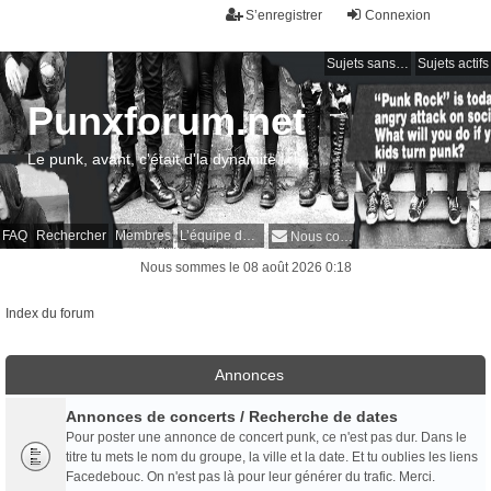
S’enregistrer
Connexion
Sujets sans réponse
Sujets actifs
Punxforum.net
Le punk, avant, c'était d'la dynamite !
FAQ
Rechercher
Membres
L’équipe du forum
Nous contacter
Nous sommes le 08 août 2026 0:18
Index du forum
Annonces
Annonces de concerts / Recherche de dates
Pour poster une annonce de concert punk, ce n'est pas dur. Dans le
titre tu mets le nom du groupe, la ville et la date. Et tu oublies les liens
Facedebouc. On n'est pas là pour leur générer du trafic. Merci.