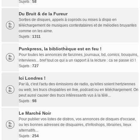
Sujets :
58
Du Bruit & de la Fureur
Sorties de disques, appels à coprods ou mises à dispo en
téléchargement de musiques contestataires et de mélodies bruyantes
comme on les aime.
Sujets :
1311
Punkpress, la bibliothèque est en feu !
Pour toutes les annonces de fanzines, journaux, bd, comics, bouquins,
interviews... bref tout ce qui a un rapport à la lecture : ca se passe ici !
Sujets :
727
Ici Londres !
Par là, c'est l'actu des émissions de radio, qu'elles soient hertziennes
ou web, les trucs chopables en live, podcast ou en téléchargement. On
peut aussi causer des trucs intéressants vus à la télé...
Sujets :
98
Le Marché Noir
Pour publier vos listes de distros, vos annonces de disques d'occase,
ou les bonnes adresses de disquaires, d'infoshops, librairies, lieux
alternatifs...
Sujets :
254