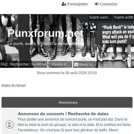
S’enregistrer
Connexion
Sujets sans réponse
Sujets actifs
Punxforum.net
Le punk, avant, c'était d'la dynamite !
FAQ
Rechercher
Membres
L’équipe du forum
Nous contacter
Nous sommes le 06 août 2026 20:50
Index du forum
Annonces
Annonces de concerts / Recherche de dates
Pour poster une annonce de concert punk, ce n'est pas dur. Dans le
titre tu mets le nom du groupe, la ville et la date. Et tu oublies les liens
Facedebouc. On n'est pas là pour leur générer du trafic. Merci.