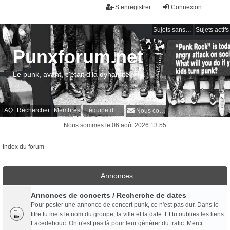
S’enregistrer
Connexion
Sujets sans réponse
Sujets actifs
Punxforum.net
Le punk, avant, c'était d'la dynamite !
FAQ
Rechercher
Membres
L’équipe du forum
Nous contacter
Nous sommes le 06 août 2026 13:55
Index du forum
Annonces
Annonces de concerts / Recherche de dates
Pour poster une annonce de concert punk, ce n'est pas dur. Dans le
titre tu mets le nom du groupe, la ville et la date. Et tu oublies les liens
Facedebouc. On n'est pas là pour leur générer du trafic. Merci.