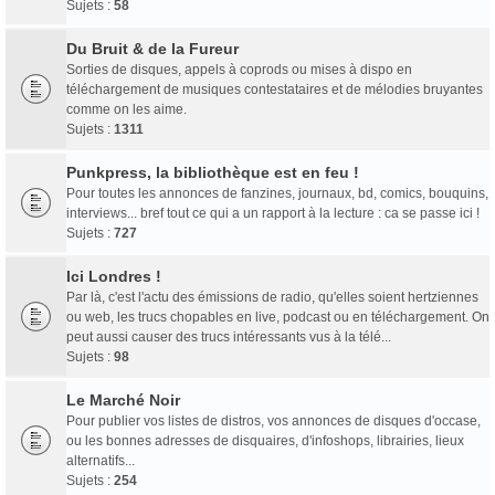
Sujets :
58
Du Bruit & de la Fureur
Sorties de disques, appels à coprods ou mises à dispo en
téléchargement de musiques contestataires et de mélodies bruyantes
comme on les aime.
Sujets :
1311
Punkpress, la bibliothèque est en feu !
Pour toutes les annonces de fanzines, journaux, bd, comics, bouquins,
interviews... bref tout ce qui a un rapport à la lecture : ca se passe ici !
Sujets :
727
Ici Londres !
Par là, c'est l'actu des émissions de radio, qu'elles soient hertziennes
ou web, les trucs chopables en live, podcast ou en téléchargement. On
peut aussi causer des trucs intéressants vus à la télé...
Sujets :
98
Le Marché Noir
Pour publier vos listes de distros, vos annonces de disques d'occase,
ou les bonnes adresses de disquaires, d'infoshops, librairies, lieux
alternatifs...
Sujets :
254