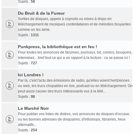
Sujets :
58
Du Bruit & de la Fureur
Sorties de disques, appels à coprods ou mises à dispo en
téléchargement de musiques contestataires et de mélodies bruyantes
comme on les aime.
Sujets :
1311
Punkpress, la bibliothèque est en feu !
Pour toutes les annonces de fanzines, journaux, bd, comics, bouquins,
interviews... bref tout ce qui a un rapport à la lecture : ca se passe ici !
Sujets :
727
Ici Londres !
Par là, c'est l'actu des émissions de radio, qu'elles soient hertziennes
ou web, les trucs chopables en live, podcast ou en téléchargement. On
peut aussi causer des trucs intéressants vus à la télé...
Sujets :
98
Le Marché Noir
Pour publier vos listes de distros, vos annonces de disques d'occase,
ou les bonnes adresses de disquaires, d'infoshops, librairies, lieux
alternatifs...
Sujets :
254