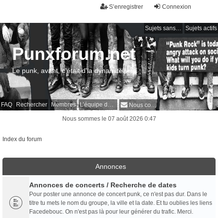
S’enregistrer
Connexion
Sujets sans réponse
Sujets actifs
Punxforum.net
Le punk, avant, c'était d'la dynamite !
FAQ
Rechercher
Membres
L’équipe du forum
Nous contacter
Nous sommes le 07 août 2026 0:47
Index du forum
Annonces
Annonces de concerts / Recherche de dates
Pour poster une annonce de concert punk, ce n'est pas dur. Dans le
titre tu mets le nom du groupe, la ville et la date. Et tu oublies les liens
Facedebouc. On n'est pas là pour leur générer du trafic. Merci.