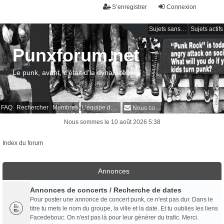
S’enregistrer
Connexion
Sujets sans réponse
Sujets actifs
Punxforum.net
Le punk, avant, c'était d'la dynamite !
FAQ
Rechercher
Membres
L’équipe du forum
Nous contacter
Nous sommes le 10 août 2026 5:38
Index du forum
Annonces
Annonces de concerts / Recherche de dates
Pour poster une annonce de concert punk, ce n'est pas dur. Dans le
titre tu mets le nom du groupe, la ville et la date. Et tu oublies les liens
Facedebouc. On n'est pas là pour leur générer du trafic. Merci.