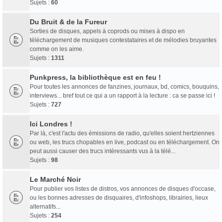
Sujets :
60
Du Bruit & de la Fureur
Sorties de disques, appels à coprods ou mises à dispo en
téléchargement de musiques contestataires et de mélodies bruyantes
comme on les aime.
Sujets :
1311
Punkpress, la bibliothèque est en feu !
Pour toutes les annonces de fanzines, journaux, bd, comics, bouquins,
interviews... bref tout ce qui a un rapport à la lecture : ca se passe ici !
Sujets :
727
Ici Londres !
Par là, c'est l'actu des émissions de radio, qu'elles soient hertziennes
ou web, les trucs chopables en live, podcast ou en téléchargement. On
peut aussi causer des trucs intéressants vus à la télé...
Sujets :
98
Le Marché Noir
Pour publier vos listes de distros, vos annonces de disques d'occase,
ou les bonnes adresses de disquaires, d'infoshops, librairies, lieux
alternatifs...
Sujets :
254