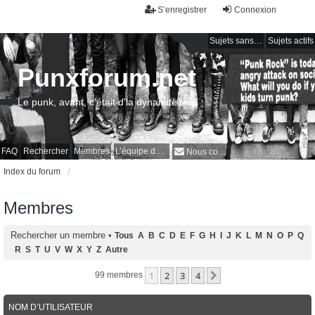
S’enregistrer
Connexion
Sujets sans réponse
Sujets actifs
Punxforum.net
Le punk, avant, c'était d'la dynamite !
FAQ
Rechercher
Membres
L’équipe du forum
Nous contacter
Index du forum
Membres
Rechercher un membre
•
Tous
A
B
C
D
E
F
G
H
I
J
K
L
M
N
O
P
Q
R
S
T
U
V
W
X
Y
Z
Autre
1
2
3
4
Suivante
99 membres
NOM D’UTILISATEUR