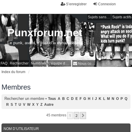
S’enregistrer
Connexion
Sujets sans réponse
Sujets actifs
Punxforum.net
Le punk, avant, c'était d'la dynamite !
FAQ
Rechercher
Membres
L’équipe du forum
Nous contacter
Index du forum
Membres
Rechercher un membre
•
Tous
A
B
C
D
E
F
G
H
I
J
K
L
M
N
O
P
Q
R
S
T
U
V
W
X
Y
Z
Autre
1
2
Suivante
45 membres
NOM D’UTILISATEUR