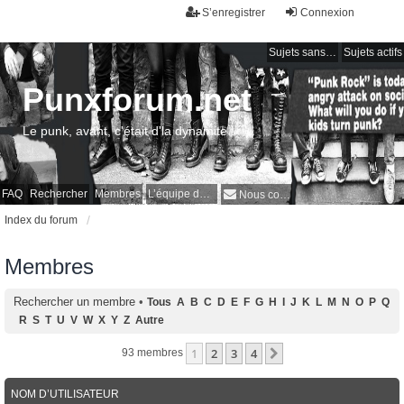
S’enregistrer
Connexion
Sujets sans réponse
Sujets actifs
Punxforum.net
Le punk, avant, c'était d'la dynamite !
FAQ
Rechercher
Membres
L’équipe du forum
Nous contacter
Index du forum
Membres
Rechercher un membre
•
Tous
A
B
C
D
E
F
G
H
I
J
K
L
M
N
O
P
Q
R
S
T
U
V
W
X
Y
Z
Autre
1
2
3
4
Suivante
93 membres
NOM D’UTILISATEUR