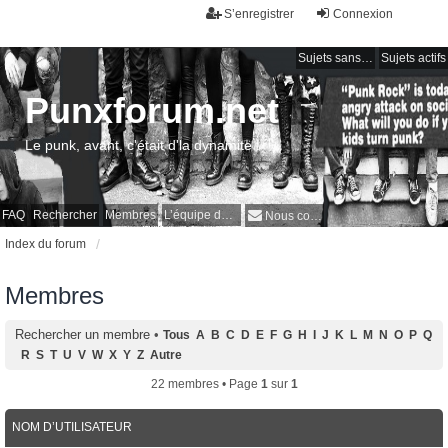
S’enregistrer
Connexion
Sujets sans réponse
Sujets actifs
Punxforum.net
Le punk, avant, c'était d'la dynamite !
FAQ
Rechercher
Membres
L’équipe du forum
Nous contacter
Index du forum
Membres
Rechercher un membre
•
Tous
A
B
C
D
E
F
G
H
I
J
K
L
M
N
O
P
Q
R
S
T
U
V
W
X
Y
Z
Autre
22 membres • Page
1
sur
1
NOM D’UTILISATEUR