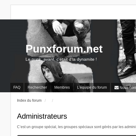
Punxforum.net
Le punk, avant, c'était d'la dynamite !
FAQ
Rechercher
Membres
L’équipe du forum
Nous cont
Index du forum
Administrateurs
C’est un groupe spécial, les groupes spéciaux sont gérés par les admini