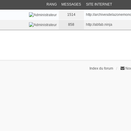
RANG
MESSAGES
SITE INTERNET
1514
http://archivesdelazonemondi
858
http://abfab.ninja
Index du forum
Nou