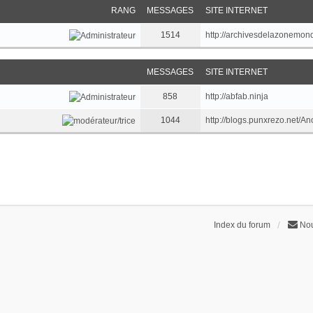
RANG
MESSAGES
SITE INTERNET
1514
http://archivesdelazonemondi
MESSAGES
SITE INTERNET
858
http://abfab.ninja
1044
http://blogs.punxrezo.net/A
Index du forum
Nou