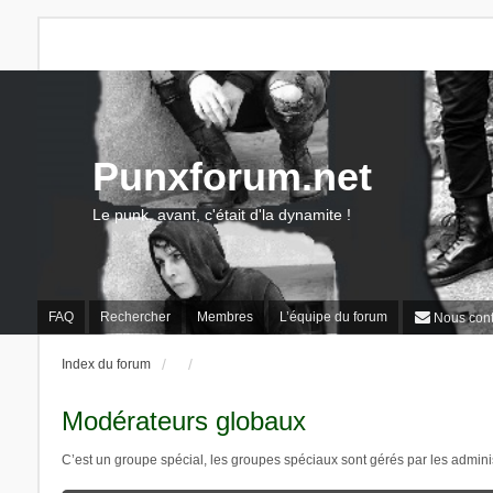
Punxforum.net
Le punk, avant, c'était d'la dynamite !
FAQ
Rechercher
Membres
L’équipe du forum
Nous cont
Index du forum
Modérateurs globaux
C’est un groupe spécial, les groupes spéciaux sont gérés par les admini