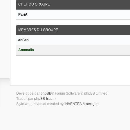
CHEF DU GROUPE
PariA
MEMBRES DU GROUPE
abFab
Anomalia
Développé par
phpBB
® Forum Software © phpBB Limited
Traduit par
phpBB-fr.com
Style we_universal created by
INVENTEA
&
nextgen