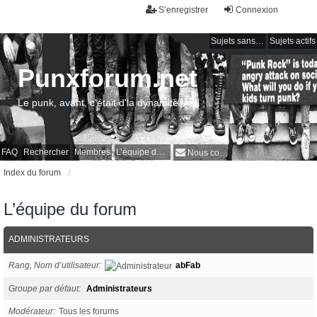
S’enregistrer
Connexion
Sujets sans réponse
Sujets actifs
Punxforum.net
Le punk, avant, c'était d'la dynamite !
FAQ
Rechercher
Membres
L’équipe du forum
Nous contacter
Index du forum
L’équipe du forum
ADMINISTRATEURS
Rang, Nom d’utilisateur
abFab
Groupe par défaut
Administrateurs
Modérateur
Tous les forums