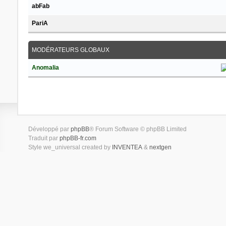
abFab
PariA
MODÉRATEURS GLOBAUX
Anomalia
Développé par
phpBB
® Forum Software © phpBB Limited
Traduit par
phpBB-fr.com
Style we_universal created by
INVENTEA
&
nextgen