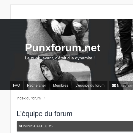
Punxforum.net
Le punk, avant, c'était d'la dynamite !
FAQ
Rechercher
Membres
L’équipe du forum
Nous cont
Index du forum
L’équipe du forum
ADMINISTRATEURS