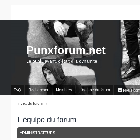
Punxforum.net
Le punk, avant, c'était d'la dynamite !
FAQ
Rechercher
Membres
L’équipe du forum
Nous cont
Index du forum
L’équipe du forum
ADMINISTRATEURS