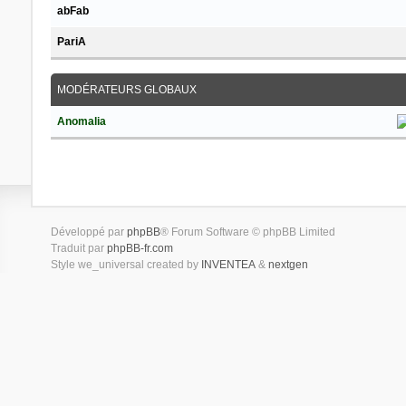
abFab
PariA
MODÉRATEURS GLOBAUX
Anomalia
Développé par
phpBB
® Forum Software © phpBB Limited
Traduit par
phpBB-fr.com
Style we_universal created by
INVENTEA
&
nextgen