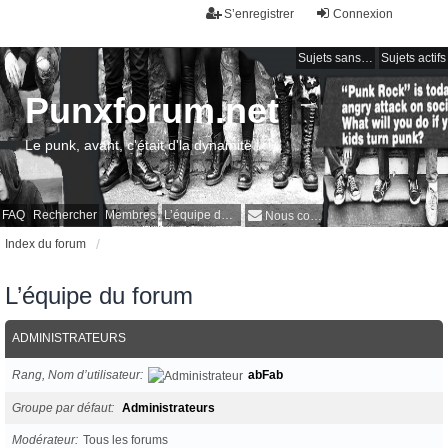
S’enregistrer
Connexion
Sujets sans réponse
Sujets actifs
Punxforum.net
Le punk, avant, c'était d'la dynamite !
FAQ
Rechercher
Membres
L’équipe du forum
Nous contacter
Index du forum
L’équipe du forum
ADMINISTRATEURS
Rang, Nom d’utilisateur
abFab
Groupe par défaut
Administrateurs
Modérateur
Tous les forums