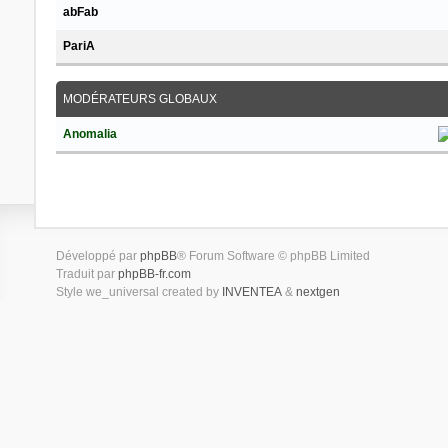
abFab
PariA
MODÉRATEURS GLOBAUX
Anomalia
Développé par
phpBB
® Forum Software © phpBB Limited
Traduit par
phpBB-fr.com
Style we_universal created by
INVENTEA
&
nextgen