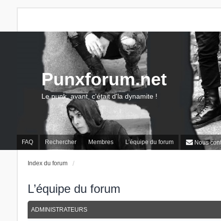
Punxforum.net
Le punk, avant, c'était d'la dynamite !
FAQ
Rechercher
Membres
L’équipe du forum
Nous cont
Index du forum
L’équipe du forum
ADMINISTRATEURS