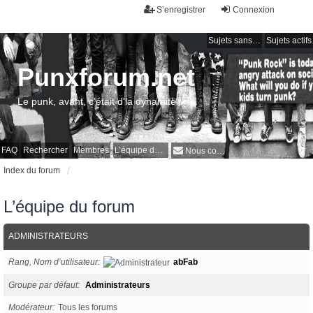
S’enregistrer
Connexion
Sujets sans réponse
Sujets actifs
Punxforum.net
Le punk, avant, c'était d'la dynamite !
FAQ
Rechercher
Membres
L’équipe du forum
Nous contacter
Index du forum
L’équipe du forum
ADMINISTRATEURS
Rang, Nom d’utilisateur
abFab
Groupe par défaut
Administrateurs
Modérateur
Tous les forums