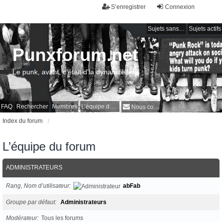
S’enregistrer
Connexion
Sujets sans réponse
Sujets actifs
Punxforum.net
Le punk, avant, c'était d'la dynamite !
FAQ
Rechercher
Membres
L’équipe du forum
Nous contacter
Index du forum
L’équipe du forum
ADMINISTRATEURS
Rang, Nom d’utilisateur
abFab
Groupe par défaut
Administrateurs
Modérateur
Tous les forums