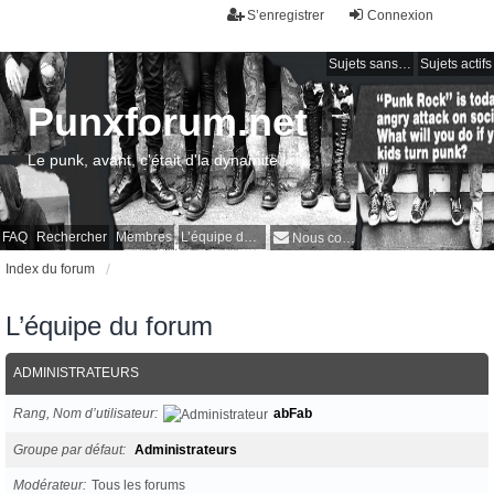
S’enregistrer
Connexion
Sujets sans réponse
Sujets actifs
Punxforum.net
Le punk, avant, c'était d'la dynamite !
FAQ
Rechercher
Membres
L’équipe du forum
Nous contacter
Index du forum
L’équipe du forum
ADMINISTRATEURS
Rang, Nom d’utilisateur
abFab
Groupe par défaut
Administrateurs
Modérateur
Tous les forums