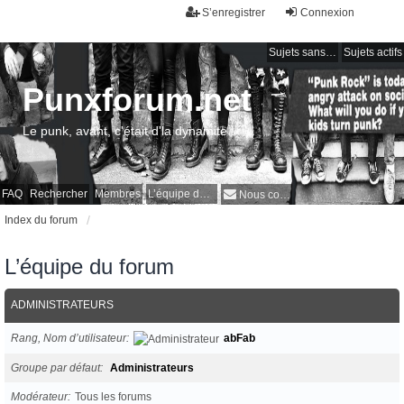
S’enregistrer
Connexion
Sujets sans réponse
Sujets actifs
Punxforum.net
Le punk, avant, c'était d'la dynamite !
FAQ
Rechercher
Membres
L’équipe du forum
Nous contacter
Index du forum
L’équipe du forum
ADMINISTRATEURS
Rang, Nom d’utilisateur
abFab
Groupe par défaut
Administrateurs
Modérateur
Tous les forums