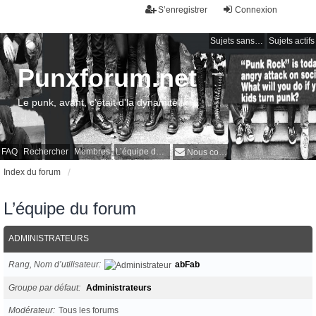
S’enregistrer
Connexion
Sujets sans réponse
Sujets actifs
Punxforum.net
Le punk, avant, c'était d'la dynamite !
FAQ
Rechercher
Membres
L’équipe du forum
Nous contacter
Index du forum
L’équipe du forum
ADMINISTRATEURS
Rang, Nom d’utilisateur
abFab
Groupe par défaut
Administrateurs
Modérateur
Tous les forums