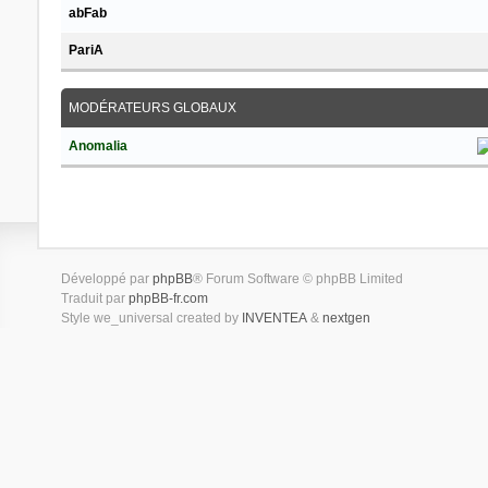
abFab
PariA
MODÉRATEURS GLOBAUX
Anomalia
Développé par
phpBB
® Forum Software © phpBB Limited
Traduit par
phpBB-fr.com
Style we_universal created by
INVENTEA
&
nextgen