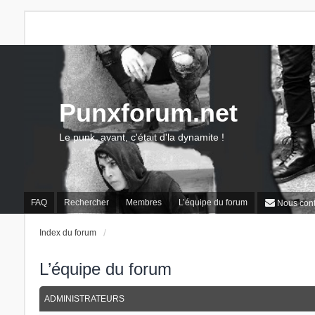
Punxforum.net
Le punk, avant, c'était d'la dynamite !
FAQ
Rechercher
Membres
L’équipe du forum
Nous cont
Index du forum
L’équipe du forum
ADMINISTRATEURS