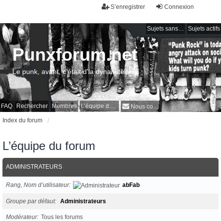
S’enregistrer
Connexion
Sujets sans réponse
Sujets actifs
Punxforum.net
Le punk, avant, c'était d'la dynamite !
FAQ
Rechercher
Membres
L’équipe du forum
Nous contacter
Index du forum
L’équipe du forum
ADMINISTRATEURS
Rang, Nom d’utilisateur
abFab
Groupe par défaut
Administrateurs
Modérateur
Tous les forums