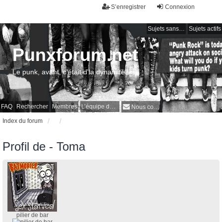
S’enregistrer
Connexion
Sujets sans réponse
Sujets actifs
Punxforum.net
Le punk, avant, c'était d'la dynamite !
FAQ
Rechercher
Membres
L’équipe du forum
Nous contacter
Index du forum
Profil de - Toma
pilier de bar