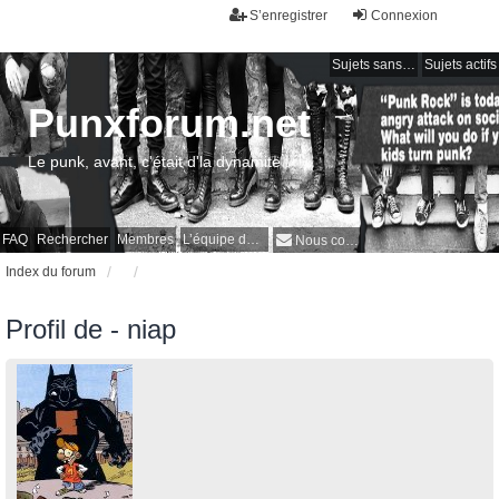
S’enregistrer
Connexion
Sujets sans réponse
Sujets actifs
Punxforum.net
Le punk, avant, c'était d'la dynamite !
FAQ
Rechercher
Membres
L’équipe du forum
Nous contacter
Index du forum
Profil de - niap