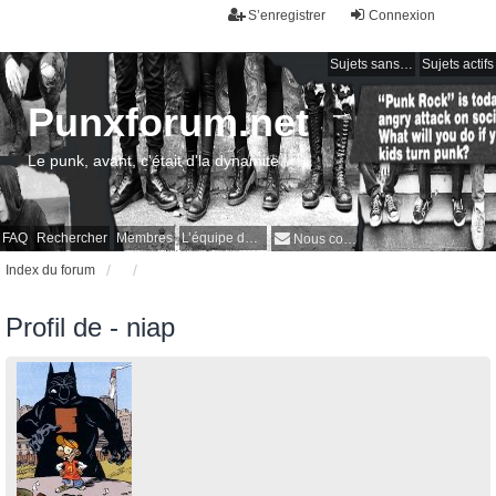
S’enregistrer
Connexion
Sujets sans réponse
Sujets actifs
Punxforum.net
Le punk, avant, c'était d'la dynamite !
FAQ
Rechercher
Membres
L’équipe du forum
Nous contacter
Index du forum
Profil de - niap