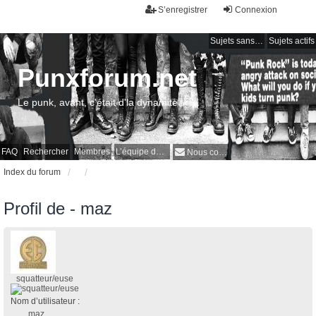
S’enregistrer
Connexion
Sujets sans réponse
Sujets actifs
Punxforum.net
Le punk, avant, c'était d'la dynamite !
FAQ
Rechercher
Membres
L’équipe du forum
Nous contacter
Index du forum
Profil de - maz
squatteur/euse
Nom d’utilisateur :
maz